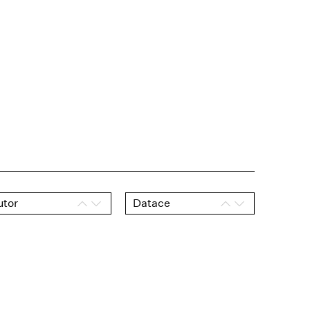
utor
Datace