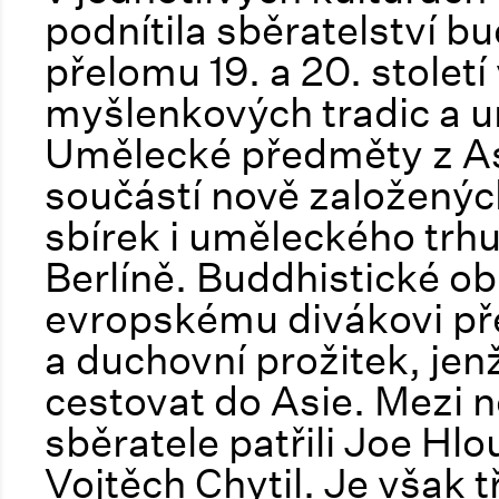
podnítila sběratelství bu
přelomu 19. a 20. stolet
myšlenkových tradic a um
Umělecké předměty z As
součástí nově založený
sbírek i uměleckého trhu 
Berlíně. Buddhistické ob
evropskému divákovi př
a duchovní prožitek, jenž
cestovat do Asie. Mezi 
sběratele patřili Joe Hl
Vojtěch Chytil. Je však t