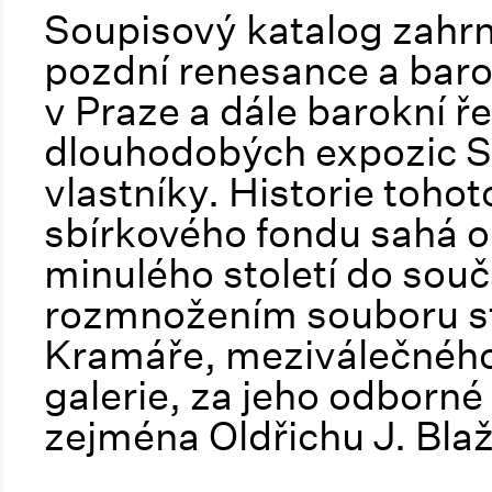
Soupisový katalog zahrn
pozdní renesance a baro
v Praze a dále barokní 
dlouhodobých expozic S
vlastníky. Historie toh
sbírkového fondu sahá od
minulého století do sou
rozmnožením souboru st
Kramáře, meziválečného
galerie, za jeho odborn
zejména Oldřichu J. Blaž