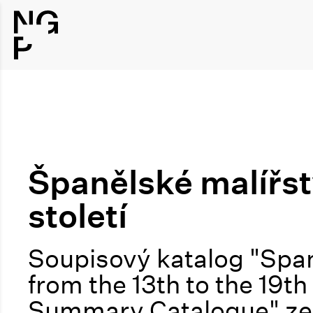
Španělské malířstv
století
Soupisový katalog "Span
from the 13th to the 19th
Summary Catalogue" ze s