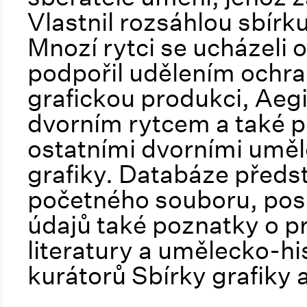
Vlastnil rozsáhlou sbírku
Mnozí rytci se ucházeli o
podpořil udělením ochran
grafickou produkci, Aeg
dvorním rytcem a také p
ostatními dvorními uměl
grafiky. Databáze předs
početného souboru, pos
údajů také poznatky o pr
literatury a umělecko-h
kurátorů Sbírky grafiky 