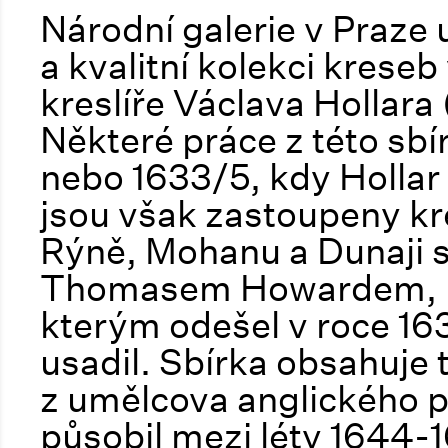
Národní galerie v Praz
a kvalitní kolekci krese
kreslíře Václava Hollara
Některé práce z této sbír
nebo 1633/5, kdy Hollar
jsou však zastoupeny kr
Rýně, Mohanu a Dunaji
Thomasem Howardem, hr
kterým odešel v roce 16
usadil. Sbírka obsahuje 
z umělcova anglického p
působil mezi léty 1644-