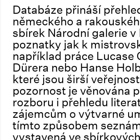
Databáze přináší přehle
německého a rakouského m
sbírek Národní galerie 
poznatky jak k mistrovs
například práce Lucase 
Dürera nebo Hanse Holbe
které jsou širší veřejno
pozornost je věnována p
rozboru i přehledu liter
zájemcům o výtvarné umě
tímto způsobem seznámit 
vystavená ve sbírkových