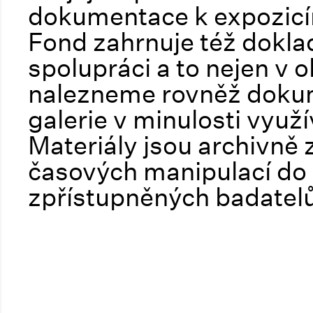
dokumentace k expozicím
Fond zahrnuje též doklad
spolupráci a to nejen v o
nalezneme rovněž doku
galerie v minulosti využ
Materiály jsou archivně
časových manipulací do
zpřístupněných badatelům