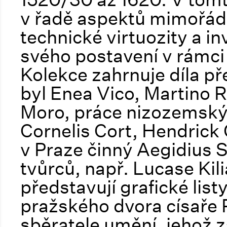
v řadě aspektů mimořád
technické virtuozity a i
svého postavení v rámci
Kolekce zahrnuje díla př
byl Enea Vico, Martino R
Moro, práce nizozemskýc
Cornelis Cort, Hendrick 
v Praze činný Aegidius 
tvůrců, např. Lucase Ki
představují grafické listy
pražského dvora císaře R
sběratele umění, jehož z