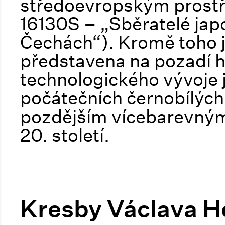
středoevropským prostř
16130S – „Sběratelé jap
Čechách“). Kromě toho js
představena na pozadí h
technologického vývoje
počátečních černobílých
pozdějším vícebarevným 
20. století.
Kresby Václava Ho