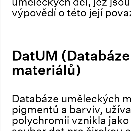
uměleckých děl, jež jsou
výpovědí o této její pova
DatUM (Databáze
materiálů)
Databáze uměleckých mat
pigmentů a barviv, užíva
polychromii vznikla jako