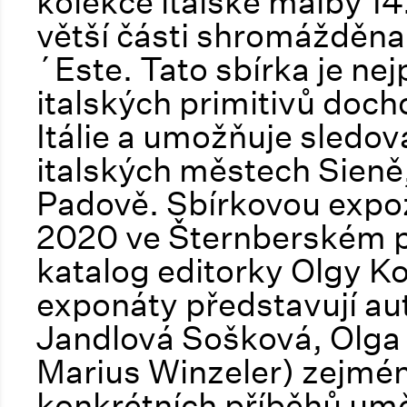
kolekce italské malby 14. 
větší části shromážděn
´Este. Tato sbírka je ne
italských primitivů doc
Itálie a umožňuje sledo
italských městech Sieně,
Padově. Sbírkovou expoz
2020 ve Šternberském p
katalog editorky Olgy K
exponáty představují aut
Jandlová Sošková, Olga
Marius Winzeler) zejmé
konkrétních příběhů uměl