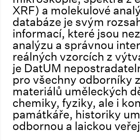
XRF) a molekulové analý
databáze je svým rozs
informací, které jsou 
analýzu a správnou inte
reálných vzorcích z výtv
je DatUM nepostradate
pro všechny odborníky 
materiálů uměleckých dě
chemiky, fyziky, ale i ko
památkáře, historiky umě
odbornou a laickou veře