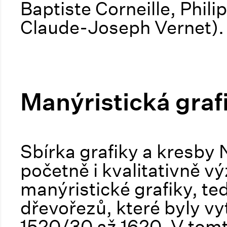
Baptiste Corneille, Phili
Claude-Joseph Vernet).
Manýristická graf
Sbírka grafiky a kresby 
početně i kvalitativně 
manýristické grafiky, te
dřevořezů, které byly vy
1520/30 až 1620. V tomt