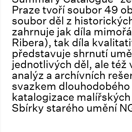
Praze tvoří soubor 49 ob
soubor děl z historickýc
zahrnuje jak díla mimořá
Ribera), tak díla kvalita
představuje shrnutí um
jednotlivých děl, ale té
analýz a archívních reše
svazkem dlouhodobého 
katalogizace malířských
Sbírky starého umění N