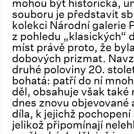
mohou být historická, um
souboru je představit sb
kolekci Národní galerie 
z pohledu „klasických“
míst právě proto, že byl
dobových prizmat. Navz
druhé poloviny 20. stole
bohatá: patří do ní mn
děl, obsahuje však také 
dnes znovu objevované au
díla, k jejichž pochopení
jelikož připomínají nele