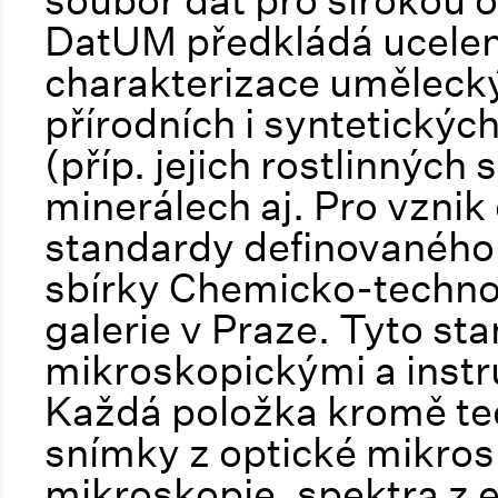
soubor dat pro širokou o
DatUM předkládá ucelen
charakterizace umělecký
přírodních i syntetický
(příp. jejich rostlinných
minerálech aj. Pro vznik
standardy definovaného
sbírky Chemicko-techno
galerie v Praze. Tyto s
mikroskopickými a inst
Každá položka kromě te
snímky z optické mikros
mikroskopie, spektra z 