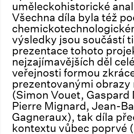
uměleckohistorické analý
Všechna díla byla též p
chemickotechnologickém
výsledky jsou součástí t
prezentace tohoto proje
nejzajímavějších děl cel
veřejnosti formou zkrác
prezentovanými obrazy 
(Simon Vouet, Gaspard 
Pierre Mignard, Jean-Ba
Gagneraux), tak díla p
kontextu vůbec poprvé (