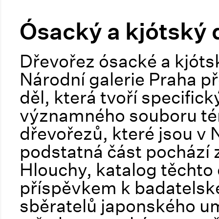
Ósacký a kjótský 
Dřevořez ósacké a kjóts
Národní galerie Praha p
děl, která tvoří specific
významného souboru té
dřevořezů, které jsou v
podstatná část pochází z
Hlouchy, katalog těchto 
příspěvkem k badatelské
sběratelů japonského u