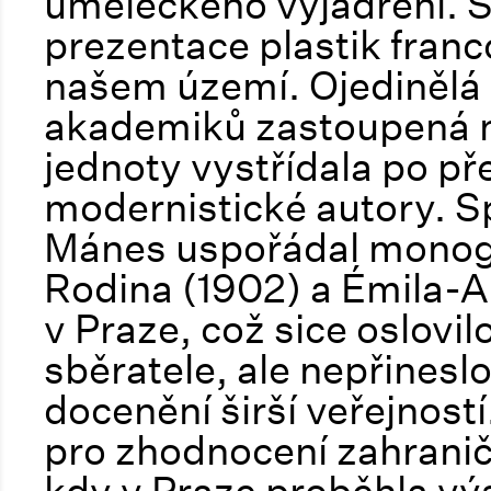
uměleckého vyjádření. S 
prezentace plastik fran
našem území. Ojedinělá 
akademiků zastoupená 
jednoty vystřídala po př
modernistické autory. 
Mánes uspořádal monog
Rodina (1902) a Émila-A
v Praze, což sice oslovi
sběratele, ale nepřinesl
docenění širší veřejno
pro zhodnocení zahraničn