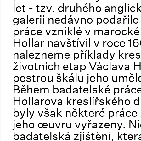
let - tzv. druhého angli
galerii nedávno podařil
práce vzniklé v marock
Hollar navštívil v roce 1
nalezneme příklady kres
životních etap Václava 
pestrou škálu jeho uměl
Během badatelské práce
Hollarova kreslířského dí
byly však některé práce 
jeho œuvru vyřazeny. N
badatelská zjištění, kt