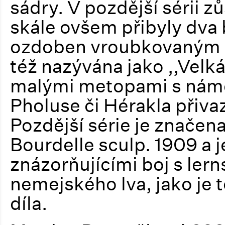
sádry. V pozdější sérii z
skále ovšem přibyly dva 
ozdoben vroubkovaným v
též nazývána jako ,,Velk
malými metopami s námě
Pholuse či Hérakla přivaz
Pozdější série je značena
Bourdelle sculp. 1909 a j
znázorňujícími boj s lern
nemejského lva, jako je 
díla.