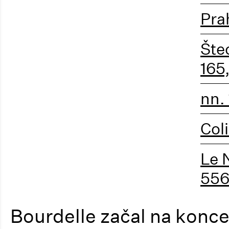
Pra
Šte
165
nn. 
Coli
Le 
55
Bourdelle začal na konc