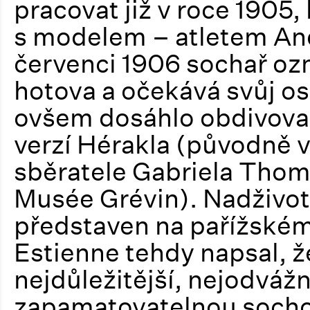
pracovat již v roce 1905
s modelem – atletem A
červenci 1906 sochař ozná
hotova a očekává svůj os
ovšem dosáhlo obdivovan
verzí Hérakla (původně 
sběratele Gabriela Thom
Musée Grévin). Nadživotn
představen na pařížském 
Estienne tehdy napsal, ž
nejdůležitější, nejodvážn
zapamatovatelnou sochou