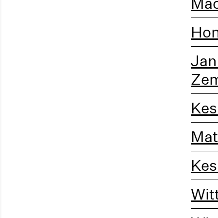
Mac
Hon
Jan
Zem
Kes
Mat
Kes
Wit