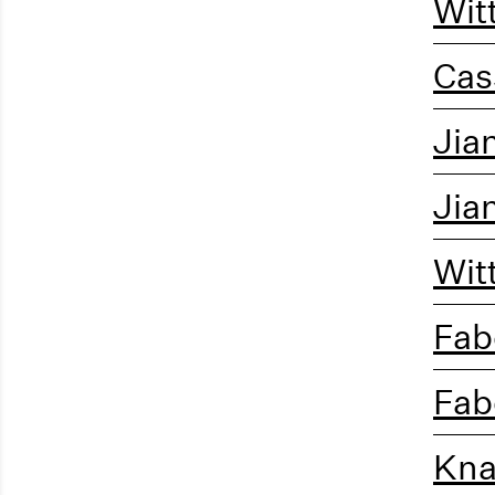
Witt
Cas
Jia
Jia
Witt
Fab
Fab
Kna