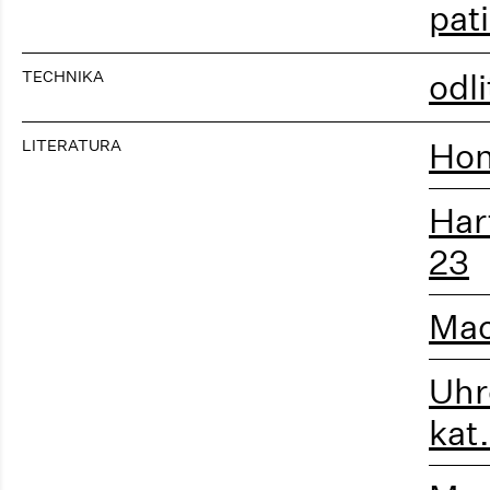
pat
TECHNIKA
odli
LITERATURA
Hon
Har
23
Mac
Uhr
kat