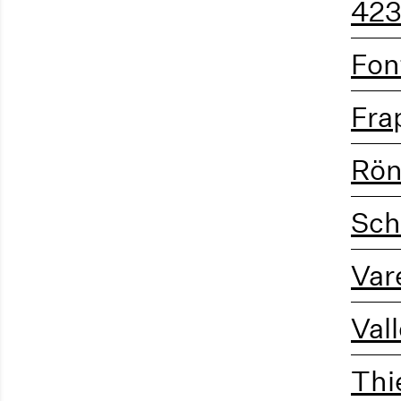
42
Fon
Fra
Rön
Sch
Var
Val
Thi