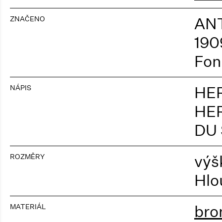
ZNAČENO
AN
190
Fon
NÁPIS
HE
HER
DU
ROZMĚRY
výš
Hlo
MATERIÁL
bro