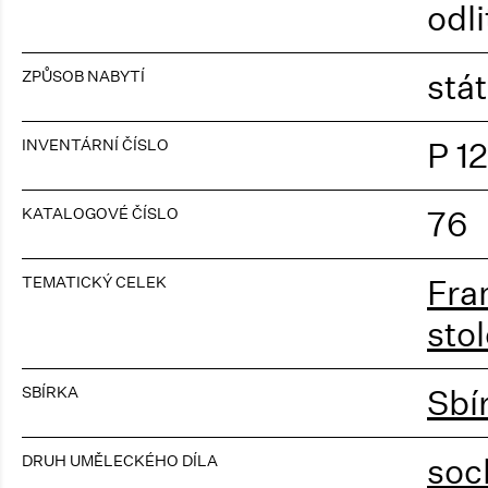
odli
ZPŮSOB NABYTÍ
stá
INVENTÁRNÍ ČÍSLO
P 1
KATALOGOVÉ ČÍSLO
76
TEMATICKÝ CELEK
Fra
stol
SBÍRKA
Sbí
DRUH UMĚLECKÉHO DÍLA
soc