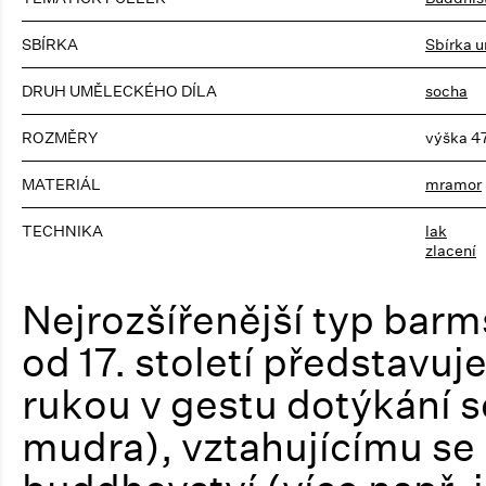
SBÍRKA
Sbírka u
DRUH UMĚLECKÉHO DÍLA
socha
ROZMĚRY
výška 4
MATERIÁL
mramor
TECHNIKA
lak
zlacení
Nejrozšířenější typ ba
od 17. století představu
rukou v gestu dotýkání 
mudra), vztahujícímu se