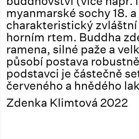
buddhovství (více např. i
myanmarské sochy 18. a 19
charakteristický zvláštní
horním rtem. Buddha zde 
ramena, silné paže a vel
působí postava robustně
podstavci je částečně set
červeného a hnědého lak
Zdenka Klimtová 2022