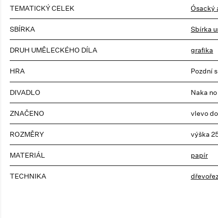
TEMATICKÝ CELEK
Ósacký a
SBÍRKA
Sbírka u
DRUH UMĚLECKÉHO DÍLA
grafika
HRA
Pozdní 
DIVADLO
Naka no 
ZNAČENO
vlevo do
ROZMĚRY
výška 2
MATERIÁL
papír
TECHNIKA
dřevoře