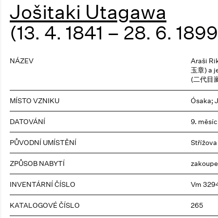
Jošitaki Utagawa
(13. 4. 1841 – 28. 6. 1899
NÁZEV
Araši R
玉章) a j
(二代目嵐和
MÍSTO VZNIKU
Ósaka; 
DATOVÁNÍ
9. měsíc
PŮVODNÍ UMÍSTĚNÍ
Střížova
ZPŮSOB NABYTÍ
zakoupe
INVENTÁRNÍ ČÍSLO
Vm 329
KATALOGOVÉ ČÍSLO
265