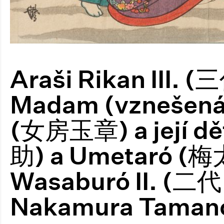
Araši Rikan III.
Madam (vznešená
(女房玉章) a její d
助) a Umetaró (梅太
Wasaburó II. (
Nakamura Tama