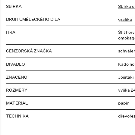
SBÍRKA
Sbírka u
DRUH UMĚLECKÉHO DÍLA
grafika
HRA
Štít ho
omokage
CENZORSKÁ ZNAČKA
schvále
DIVADLO
Kado no 
ZNAČENO
Jošitaki
ROZMĚRY
výška 2
MATERIÁL
papír
TECHNIKA
dřevoře