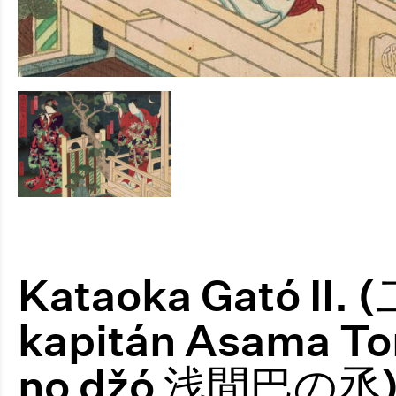
Kataoka Gató II
kapitán Asama T
no džó 浅間巴の丞