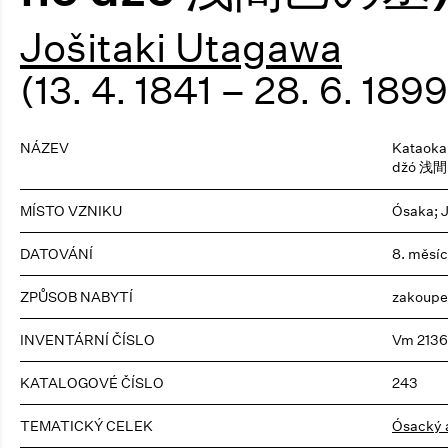
Jošitaki Utagawa
(13. 4. 1841 – 28. 6. 1899
NÁZEV
Kataoka
džó 浅
MÍSTO VZNIKU
Ósaka; 
DATOVÁNÍ
8. měsíc
ZPŮSOB NABYTÍ
zakoupe
INVENTÁRNÍ ČÍSLO
Vm 2136
KATALOGOVÉ ČÍSLO
243
TEMATICKÝ CELEK
Ósacký a