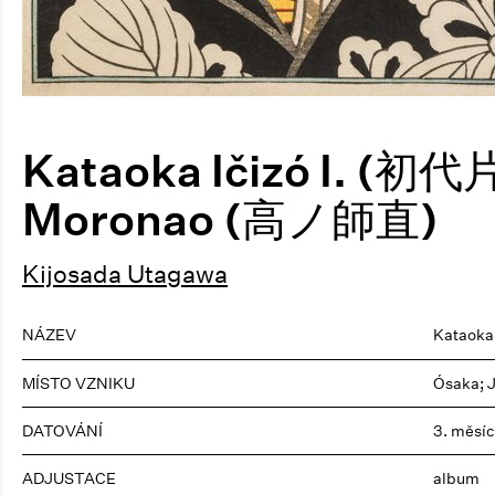
Kataoka Ičizó I. (初
Moronao (高ノ師直)
Kijosada Utagawa
NÁZEV
Kataoka
MÍSTO VZNIKU
Ósaka; 
DATOVÁNÍ
3. měsíc
ADJUSTACE
album