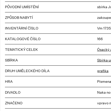
PŮVODNÍ UMÍSTĚNÍ
sbírka J
ZPŮSOB NABYTÍ
zakoupe
INVENTÁRNÍ ČÍSLO
Vm 1735
KATALOGOVÉ ČÍSLO
166
TEMATICKÝ CELEK
Ósacký a
SBÍRKA
Sbírka u
DRUH UMĚLECKÉHO DÍLA
grafika
HRA
Písmena
DIVADLO
Naka no 
ZNAČENO
vpravo 